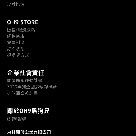
尺寸挑選
OH9 STORE
販售/服務據點
網路商店
會員制度
訂單狀態
退換貨方式
企業社會責任
關懷偏鄉運動計畫
2023黑狗全國排球錦標賽
排球蒲公英計畫
關於OH9黑狗兄
媒體報
導
東林開發企業有限公司