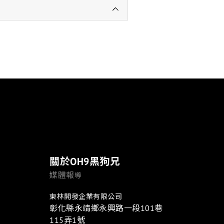
關於OH9黑狗兄
媒體報
導
東林開發企業有限公司
彰化縣永靖鄉永興路一段101巷
115弄1號