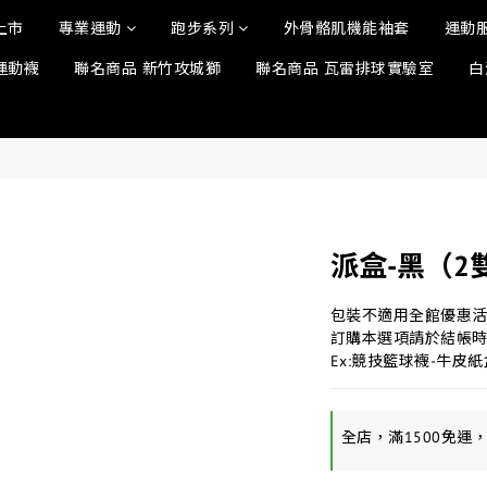
上市
專業運動
跑步系列
外骨骼肌機能袖套
運動
運動襪
聯名商品 新竹攻城獅
聯名商品 瓦雷排球實驗室
白
派盒-黑（2
包裝不適用全館優惠
訂購本選項請於結帳
Ex:競技籃球襪-牛皮
全店，滿1500免