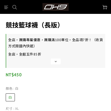
競技籃球襪（長版）
全店，團購專屬優惠，團購滿100單位，全品項7折！（收貨
方式限國內快遞）
全店，全館五件85折
NT$450
顏色
: 白
白
尺寸
: XL