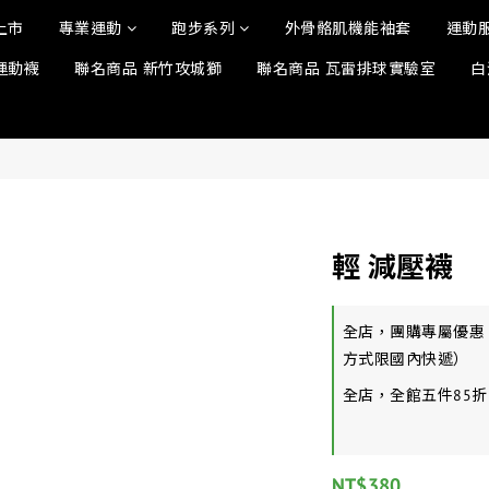
上市
專業運動
跑步系列
外骨骼肌機能袖套
運動
運動襪
聯名商品 新竹攻城獅
聯名商品 瓦雷排球實驗室
白
輕 減壓襪
全店，團購專屬優惠
方式限國內快遞）
全店，全館五件85折
NT$380