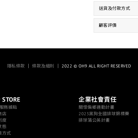
送貨及付款方式
顧客評價
隱私條款
｜
條款及細則
｜ 2022 © OH9 ALL RIGHT RESERVED
 STORE
企業社會責任
/服務據點
關懷偏鄉運動計畫
商店
2023黑狗全國排球錦標賽
制度
排球蒲公英計畫
狀態
貨方式