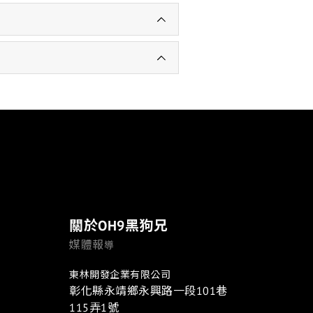
關於OH9黑狗兄
媒體報
導
東林開發企業有限公司
彰化縣永靖鄉永興路一段101巷
115弄1號