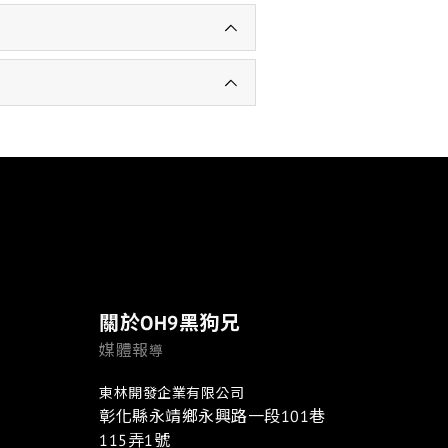
關於OH9黑狗兄
媒體報
導
東林開發企業有限公司
彰化縣永靖鄉永興路一段101巷
115弄1號