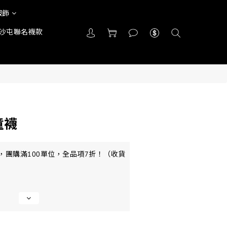
服飾
沙屯聯名襪款
童襪
，團購滿100單位，全品項7折！（收貨