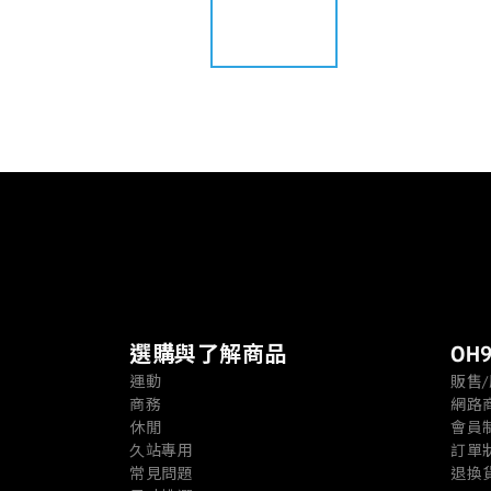
選購與了解商品
OH9
運動
販售
商務
網路
休閒
會員
久站專用
訂單
常見問題
退換