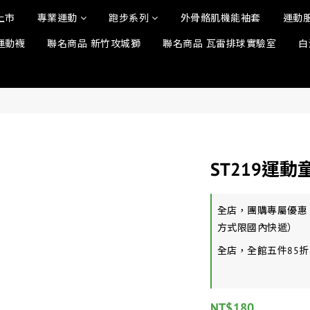
上市
專業運動
跑步系列
外骨骼肌機能袖套
運動
運動襪
聯名商品 新竹攻城獅
聯名商品 瓦雷排球實驗室
白
ST219運動
全店，團購專屬優惠
方式限國內快遞）
全店，全館五件85折
NT$180