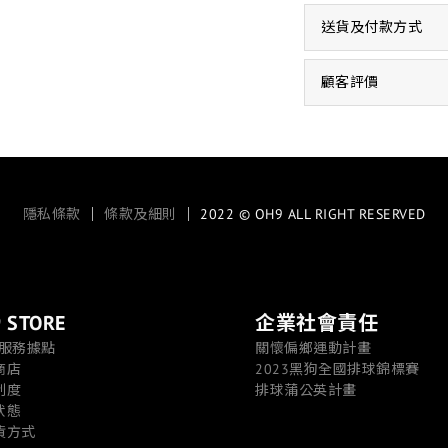
送貨及付款方式
顧客評價
隱私條款
｜
條款及細則
｜ 2022 © OH9 ALL RIGHT RESERVED
 STORE
企業社會責任
/服務據點
關懷偏鄉運動計畫
商店
2023黑狗全國排球錦標賽
制度
排球蒲公英計畫
狀態
貨方式