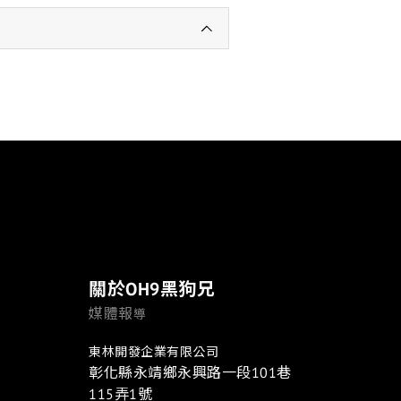
關於OH9黑狗兄
媒體報
導
東林開發企業有限公司
彰化縣永靖鄉永興路一段101巷
115弄1號