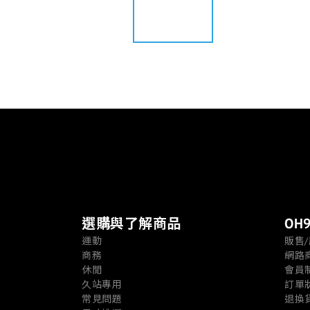
選購與了解商品
OH9
運動
販售
商務
網路
休閒
會員
久站專用
訂單
常見問題
退換