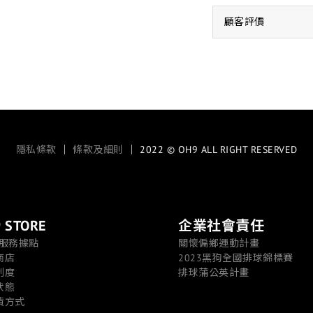
顧客評價
隱私條款
｜
條款及細則
｜ 2022 © OH9 ALL RIGHT RESERVED
 STORE
企業社會責任
/服務據點
關懷偏鄉運動計畫
商店
2023黑狗全國排球錦標賽
制度
排球蒲公英計畫
狀態
貨方式