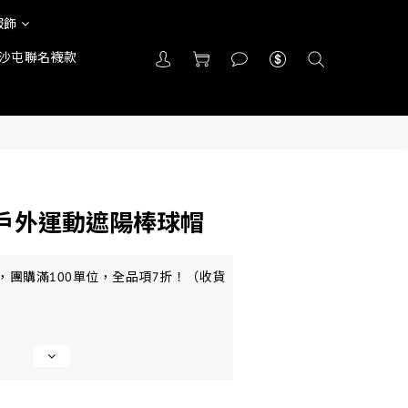
服飾
沙屯聯名襪款
 戶外運動遮陽棒球帽
，團購滿100單位，全品項7折！（收貨