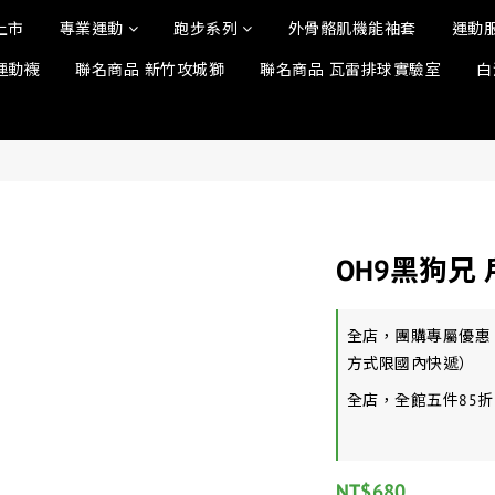
上市
專業運動
跑步系列
外骨骼肌機能袖套
運動
運動襪
聯名商品 新竹攻城獅
聯名商品 瓦雷排球實驗室
白
OH9黑狗兄
全店，團購專屬優惠
方式限國內快遞）
全店，全館五件85折
NT$680