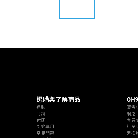
選購與了解商品
OH9
運動
販售
商務
網路
休閒
會員
久站專用
訂單
常見問題
退換