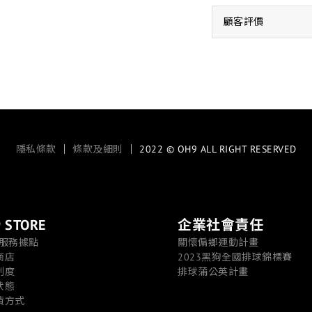
顧客評價
隱私條款
｜
條款及細則
｜ 2022 © OH9 ALL RIGHT RESERVED
 STORE
企業社會責任
/服務據點
關懷偏鄉運動計畫
商店
2023黑狗全國排球錦標賽
制度
排球蒲公英計畫
狀態
貨方式