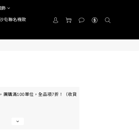
服飾
沙屯聯名襪款
，團購滿100單位，全品項7折！（收貨