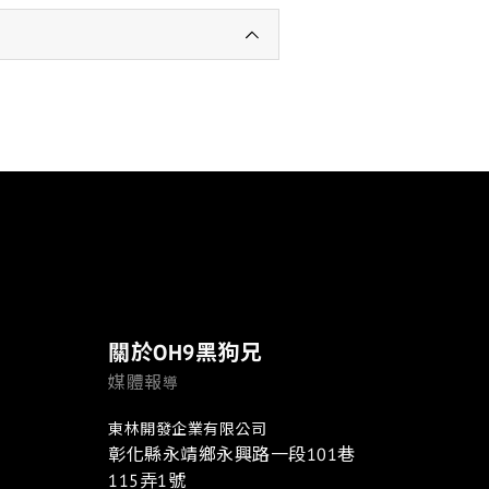
關於OH9黑狗兄
媒體報
導
東林開發企業有限公司
彰化縣永靖鄉永興路一段101巷
115弄1號