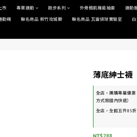
上市
專業運動
跑步系列
外骨骼肌機能袖套
運動
運動襪
聯名商品 新竹攻城獅
聯名商品 瓦雷排球實驗室
白
薄底紳士襪
全店，團購專屬優惠
方式限國內快遞）
全店，全館五件85折
NT$288