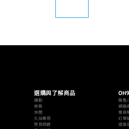
選購與了解商品
OH9
運動
販售
商務
網路
休閒
會員
久站專用
訂單
常見問題
退換