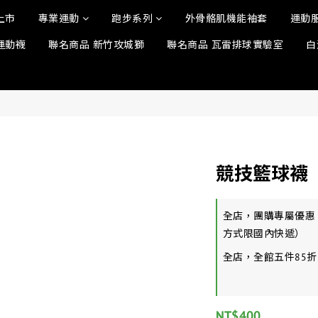
上市
專業運動
跑步系列
外骨骼肌機能袖套
運動
運動襪
聯名商品 新竹攻城獅
聯名商品 瓦雷排球實驗室
白
競技籃球襪
全店，團購專屬優惠
方式限國內快遞）
全店，全館五件85折
NT$400