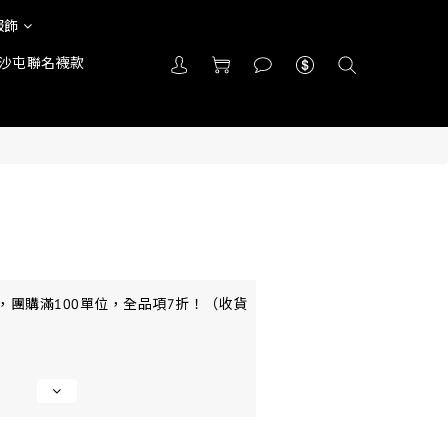
服飾
沙屯聯名襪款
，團購滿100單位，全品項7折！（收貨