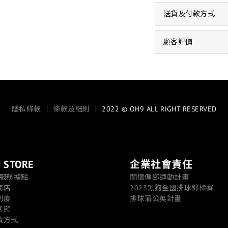
送貨及付款方式
顧客評價
隱私條款
｜
條款及細則
｜ 2022 © OH9 ALL RIGHT RESERVED
 STORE
企業社會責任
/服務據點
關懷偏鄉運動計畫
商店
2023黑狗全國排球錦標賽
制度
排球蒲公英計畫
狀態
貨方式