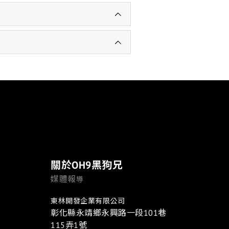
關於OH9黑狗兄
媒體報
導
東林開發企業有限公司
彰化縣永靖鄉永興路一段101巷
115弄1號