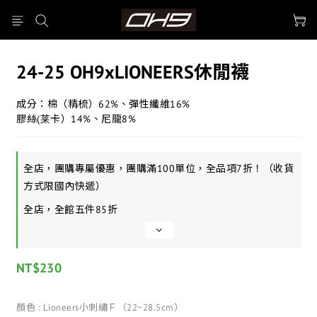
24-25 OH9xLIONEERS休閒襪
成分：棉（精梳）62%、彈性纖維16%
膠絲(莱卡）14%、尼龍8%
全店，團購專屬優惠，團購滿100單位，全品項7折！（收貨
方式限國內快遞）
全店，全館五件85折
NT$230
顏色
: Lioneers小刺繡Ｆ（22~28.5cm）