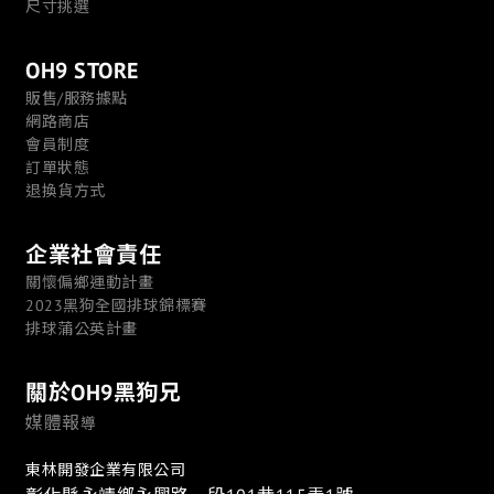
尺寸挑選
OH9 STORE
販售/服務據點
網路商店
會員制度
訂單狀態
退換貨方式
企業社會責任
關懷偏鄉運動計畫
2023黑狗全國排球錦標賽
排球蒲公英計畫
關於OH9黑狗兄
媒體報
導
東林開發企業有限公司