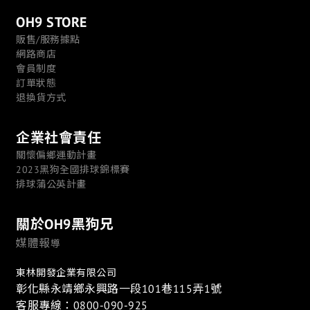
OH9 STORE
販售/服務據點
網路商店
會員制度
訂單狀態
退換貨方式
企業社會責任
關懷偏鄉運動計畫
2023黑狗全國排球錦標賽
排球蒲公英計畫
關於OH9黑狗兄
媒體報
導
東林開發企業有限公司
彰化縣永靖鄉永興路一段101巷115弄1號
客服專線：0800-090-925