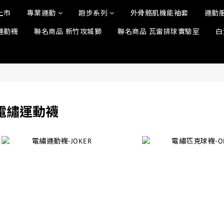
上市
專業運動
跑步系列
外骨骼肌機能袖套
運動
運動襪
聯名商品 新竹攻城獅
聯名商品 瓦雷排球實驗室
白
電繡運動襪