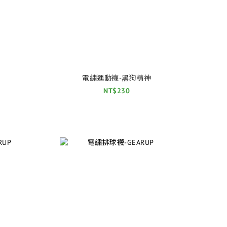
E
電繡運動襪-黑狗精神
NT$230