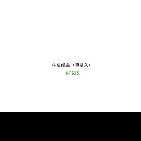
）
牛皮紙盒（單雙入）
NT$25