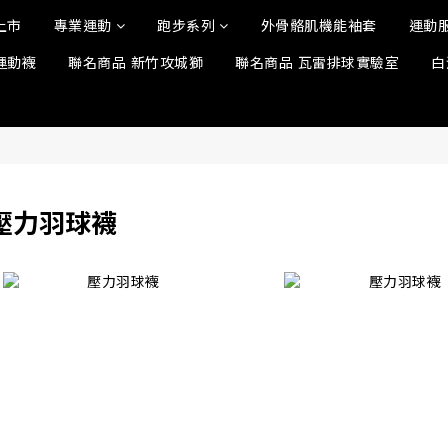
上市
專業運動
跑步系列
外骨骼肌機能袖套
運動
運動襪
聯名商品 新竹攻城獅
聯名商品 瓦雷排球實驗室
白
壓力羽球襪