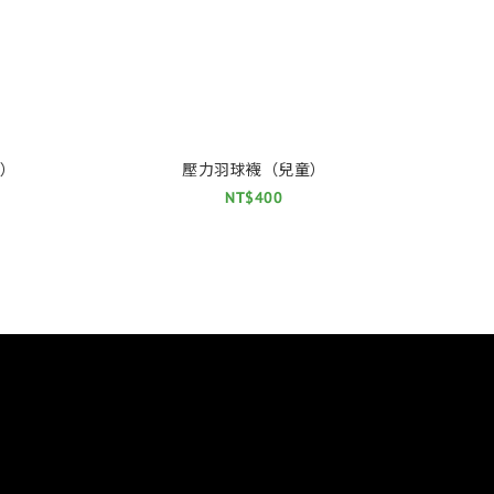
）
壓力羽球襪（兒童）
NT$400