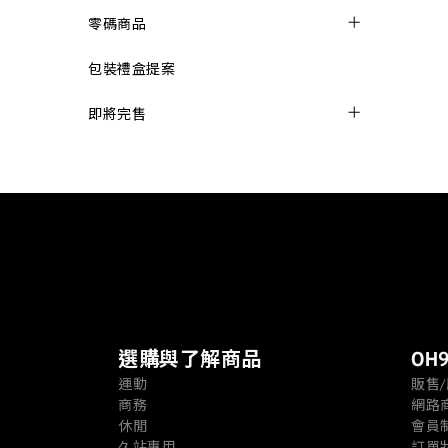
零碼商品
包裝禮盒提案
即將完售
選購與了解商品
OH9
運動
販售
商務
網路
休閒
會員
久站專用
訂單