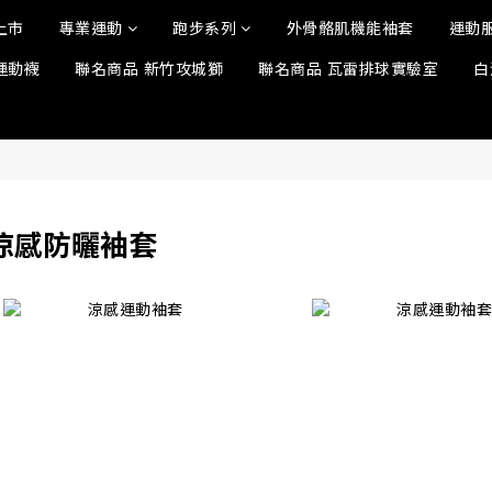
上市
專業運動
跑步系列
外骨骼肌機能袖套
運動
運動襪
聯名商品 新竹攻城獅
聯名商品 瓦雷排球實驗室
白
涼感防曬袖套